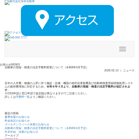
メ
ニ
ュ
ー
お知らせ
NEWS
自動車の登録・検査の法定手数料変更について（令和8年4月予定）
2026.02.13
｜
ニュース
近年の人件費・物価の上昇に伴う施設・設備・機器の老朽化更新費及び自動車検査登録情報処理システ
ムの維持費増加に対応するため、
令和８年４月より、自動車の登録・検査の法定手数料が改訂されま
す
。
※OSS申請と窓口申請で改定額が異なりますのでご注意ください。
詳しくは
手数料一覧
よりご確認ください。
最近の投稿
夏季休業のお知らせ
料金改定のお知らせ
ゴールデンウィーク休業のお知らせ
自動車の登録・検査の法定手数料変更について（令和8年4月予定）
年末年始 休業のお知らせ
アーカイブ