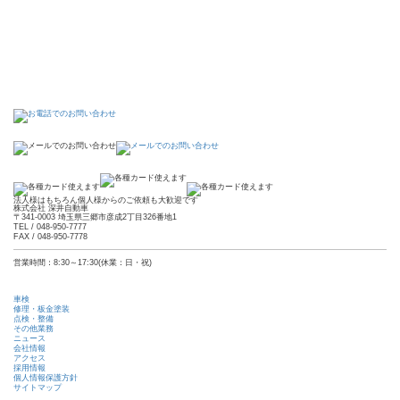
法人様はもちろん個人様からのご依頼も大歓迎です
株式会社 深井自動車
〒341-0003 埼玉県三郷市彦成2丁目326番地1
TEL / 048-950-7777
FAX / 048-950-7778
営業時間：8:30～17:30(休業：日・祝)
車検
修理・板金塗装
点検・整備
その他業務
ニュース
会社情報
アクセス
採用情報
個人情報保護方針
サイトマップ