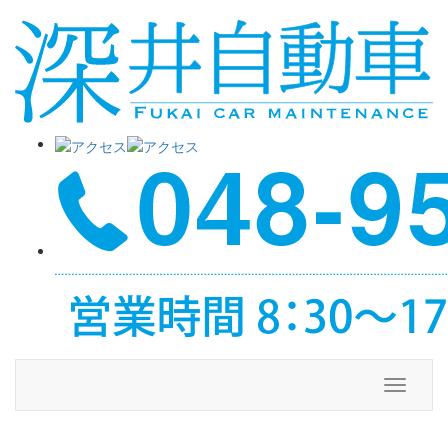
メ
ニ
ュ
ー